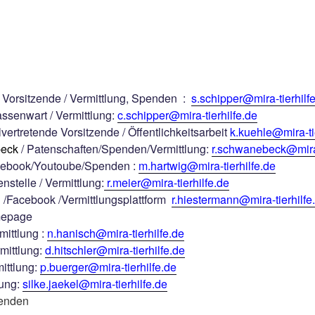
 Vorsitzende / Vermittlung, Spenden :
s.schipper@mira-tierhilf
ssenwart / Vermittlung:
c.schipper@mira-tierhilfe.de
lvertretende Vorsitzende / Öffentlichkeitsarbeit
k.kuehle@mira-ti
beck
/ Patenschaften/Spenden/Vermittlung:
r.schwanebeck@mira-
acebook/Youtoube/Spenden :
m.hartwig@mira-tierhilfe.de
stelle / Vermittlung:
r.meier@mira-tierhilfe.de
/Facebook /Vermittlungsplattform
r.hiestermann@mira-tierhilfe
omepage
mittlung :
n.hanisch@mira-tierhilfe.de
rmittlung:
d.hitschler@mira-tierhilfe.de
ittlung:
p.buerger@mira-tierhilfe.de
lung:
silke.jaekel@mira-tierhilfe.de
penden