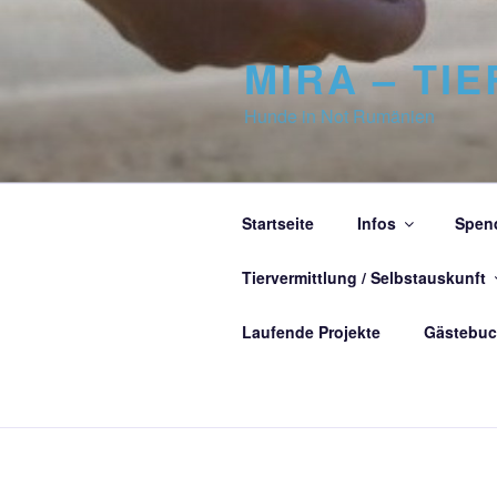
Zum
Inhalt
MIRA – TIE
springen
Hunde in Not Rumänien
Startseite
Infos
Spen
Tiervermittlung / Selbstauskunft
Laufende Projekte
Gästebu