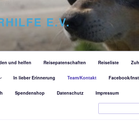
RHILFE E.V.
den und helfen
Reisepatenschaften
Reiseliste
Zuh
In lieber Erinnerung
Team/Kontakt
Facebook/Ins
ch
Spendenshop
Datenschutz
Impressum
Search