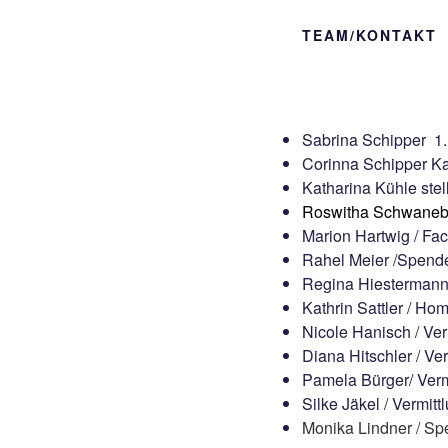
TEAM/KONTAKT
Sabrina Schipper 1.
Corinna Schipper Ka
Katharina Kühle stel
Roswitha Schwane
Marion Hartwig / F
Rahel Meier /Spenden
Regina Hiestermann 
Kathrin Sattler / H
Nicole Hanisch / Ver
Diana Hitschler / Ve
Pamela Bürger/ Verm
Silke Jäkel / Vermitt
Monika Lindner / S